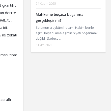
24 Kasım 2025
ıkartılır.
run dörtte
Mahkeme boşasa boşanma
=%8.75 .
gerçekleşir mi?
 idi.
Selamun aleyküm hocam: Hakim benle
eşimi boşadı ama eşimin niyeti boşanmak
 ile zekatı
değildi. Sadece ...
5 Ekim 2025
aman itibar
asraflı