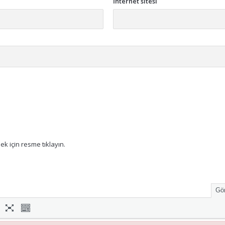
İnternet sitesi
k için resme tıklayın.
Gör