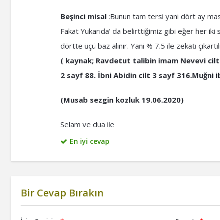
Beşinci misal
:Bunun tam tersi yani dört ay masr
Fakat Yukarıda’ da belirttiğimiz gibi eğer her ik
dörtte üçü baz alınır. Yani % 7.5 ile zekatı çıkartılı
( kaynak; Ravdetut talibin imam Nevevi cilt
2 sayf 88. İbni Abidin cilt 3 sayf 316.Muğni 
(Musab sezgin kozluk 19.06.2020)
Selam ve dua ile
En iyi cevap
Bir Cevap Bırakın