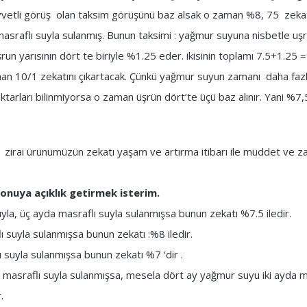
vetli görüş olan taksim görüşünü baz alsak o zaman %8, 75 zekat ç
masraflı suyla sulanmış. Bunun taksimi : yağmur suyuna nisbetle uş
un yarısının dört te biriyle %1.25 eder. ikisinin toplamı 7.5+1.25 
an 10/1 zekatını çıkartacak. Çünkü yağmur suyun zamanı daha fazla
ktarları bilinmiyorsa o zaman üşrün dört’te üçü baz alınır. Yani %7,5
zirai ürünümüzün zekatı yaşam ve artırma itibarı ile müddet ve z
konuya açıklık getirmek isterim.
la, üç ayda masraflı suyla sulanmışsa bunun zekatı %7.5 iledir.
ı suyla sulanmışsa bunun zekatı :%8 iledir.
 suyla sulanmışsa bunun zekatı %7 ‘dir .
e masraflı suyla sulanmışsa, mesela dört ay yağmur suyu iki ayda m
.