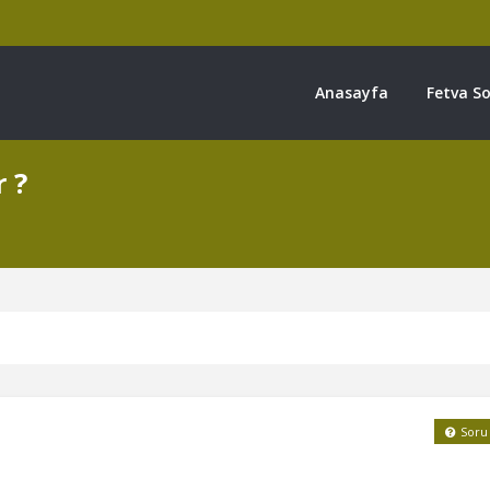
Anasayfa
Fetva So
 ?
Soru