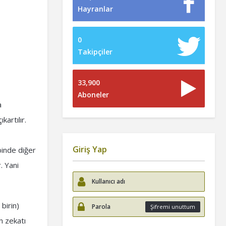
Hayranlar
0
Takipçiler
33,900
Aboneler
a
kartılır.
Giriş Yap
binde diğer
. Yani
birin)
Şifremi unuttum
n zekatı