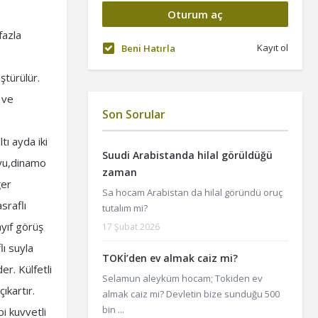
fazla
Kayıt ol
Beni Hatırla
ştürülür.
a ve
Son Sorular
tı ayda iki
Suudi Arabistanda hilal görüldüğü
uyu,dinamo
zaman
ğer
Sa hocam Arabistan da hilal göründü oruç
sraflı
tutalım mi?
ayıf görüş
17 Şubat 2026
ı suyla
TOKİ’den ev almak caiz mi?
r. Külfetli
Selamun aleyküm hocam; Tokiden ev
çıkartır.
almak caiz mi? Devletin bize sunduğu 500
bin ...
bi kuvvetli