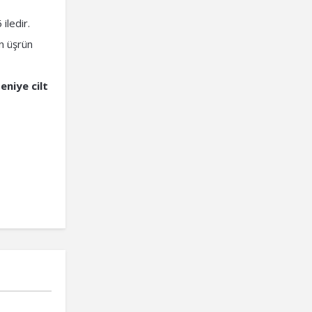
iledir.
an üşrün
eniye cilt