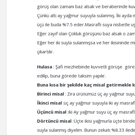
görüş olan zamanı baz alsak ve beraberinde kuv
Çünkü altı ay yağmur suyuyla sulanmış. İki ayda 
üçü ile buda %7.5 eder.Masraflı suya nisbetle uşr
Eğer zayıf olan Çokluk görüşünü baz alsak o zam
Eğer her iki suyla sulanmışsa ve her ikisininde mi
çıkartılır.
Hulasa
: Şafi mezhebinde kuvvetli görüşe göre 
edilip, buna görede taksim yapılır.
Buna kısa bir şekilde kaç misal getirmekle 
Birinci misal
: Zira ürünümüz üç ay yağmur suyuy
İkinci misal
:üç ay yağmur suyuyla iki ay masrafl
Üçüncü misal
:iki Ay yağmur suyu üç ay masraflı
Dörtüncü misal
:Üçte ikisi yağmurla üçte birid
suyla sulanmış diyelim. Bunun zekatı %8.33 iledir