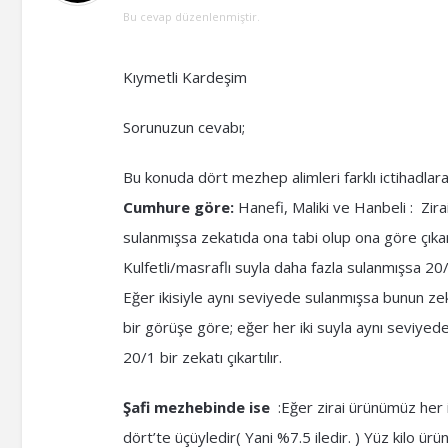
Bu cevap düzenlenmiştir.
Kıymetli Kardeşim
Sorunuzun cevabı;
Bu konuda dört mezhep alimleri farklı ictihadlara
Cumhure göre:
Hanefi, Maliki ve Hanbeli : Zir
sulanmışsa zekatıda ona tabi olup ona göre çıkartı
Kulfetli/masraflı suyla daha fazla sulanmışsa 20/1 
Eğer ikisiyle aynı seviyede sulanmışsa bunun zek
bir görüşe göre; eğer her iki suyla aynı seviyede
20/1 bir zekatı çıkartılır.
Şafi mezhebinde ise
:Eğer zirai ürünümüz her ik
dört’te üçüyledir( Yani %7.5 iledir. ) Yüz kilo ü