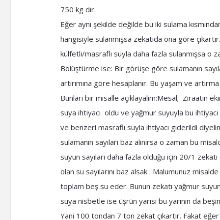
750 kg dır.
Eğer aynı şekilde değilde bu iki sulama kısmında
hangisiyle sulanmışsa zekatıda ona göre çıkartır
külfetli/masraflı suyla daha fazla sulanmışsa o z
Bölüştürme ise: Bir görüşe göre sulamanın sayıla
artırımına göre hesaplanır. Bu yaşam ve artırma i
Bunları bir misalle açıklayalım:Mesal; Ziraatın e
suya ihtiyacı oldu ve yağmur suyuyla bu ihtiyacı 
ve benzeri masraflı suyla ihtiyacı giderildi diyel
sulamanın sayıları baz alınırsa o zaman bu misal
suyun sayıları daha fazla olduğu için 20/1 zekatı
olan su sayılarını baz alsak : Malumunuz misalde
toplam beş su eder. Bunun zekatı yağmur suyuna n
suya nisbetle ise üşrün yarısı bu yarının da beşi
Yani 100 tondan 7 ton zekat çıkartır. Fakat eğer y