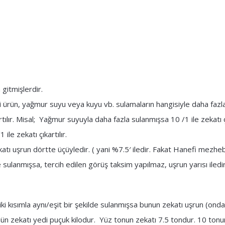
 gitmişlerdir.
ai ürün, yağmur suyu veya kuyu vb. sulamaların hangisiyle daha fazl
lır. Misal; Yağmur suyuyla daha fazla sulanmışsa 10 /1 ile zekatı çı
ile zekatı çıkartılır.
atı uşrun dörtte üçüyledir. ( yani %7.5′ iledir. Fakat Hanefi mezhe
 sulanmışsa, tercih edilen görüş taksim yapılmaz, uşrun yarısı iledir
i kısımla aynı/eşit bir şekilde sulanmışsa bunun zekatı uşrun (onda 
rünün zekatı yedi puçuk kilodur. Yüz tonun zekatı 7.5 tondur. 10 tonu