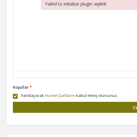
Failed to initialize plugin: wplink
Failed to initialize plugin: wplink
Koşullar
*
Yanıtlayarak
Hizmet Şartlarını
kabul etmiş olursunuz.