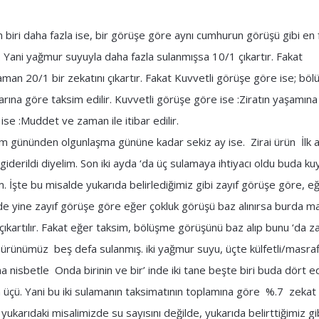
n biri daha fazla ise, bir görüşe göre aynı cumhurun görüşü gibi en 
. Yani yağmur suyuyla daha fazla sulanmışsa 10/1 çıkartır. Fakat
aman 20/1 bir zekatını çıkartır. Fakat Kuvvetli görüşe göre ise; bölü
rına göre taksim edilir. Kuvvetli görüşe göre ise :Ziratın yaşamın
se :Muddet ve zaman ile itibar edilir.
kim gününden olgunlaşma gününe kadar sekiz ay ise. Zirai ürün İlk al
giderildi diyelim. Son iki ayda ‘da üç sulamaya ihtiyacı oldu buda k
im. İşte bu misalde yukarıda belirlediğimiz gibi zayıf görüşe göre, e
de yine zayıf görüşe göre eğer çokluk görüşü baz alınırsa burda ma
 çıkartılır. Fakat eğer taksim, bölüşme görüşünü baz alıp bunu ‘da z
 ürünümüz beş defa sulanmış. iki yağmur suyu, üçte külfetli/masrafl
isbetle Onda birinin ve bir’ inde iki tane beşte biri buda dört ede
n üçü. Yani bu iki sulamanın taksimatının toplamına göre %.7 zekat 
ukarıdaki misalimizde su sayısını değilde, yukarıda belirttiğimiz gi