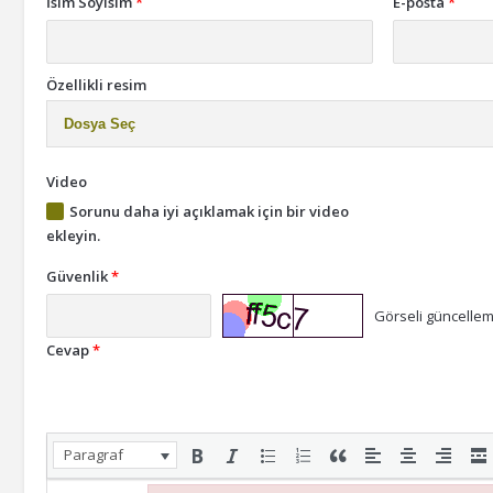
İsim Soyisim
*
E-posta
*
Özellikli resim
Dosya Seç
Video
Sorunu daha iyi açıklamak için bir video
ekleyin.
Güvenlik
*
Görseli güncelleme
Cevap
*
Paragraf