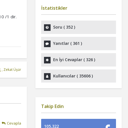
İstatistikler
0 /1 dir.
Soru (
352
)
Yanıtlar (
361
)
En İyi Cevaplar (
326
)
ç
,
Zekat Üşür
Kullanıcılar (
35606
)
Takip Edin
Cevapla
105,322