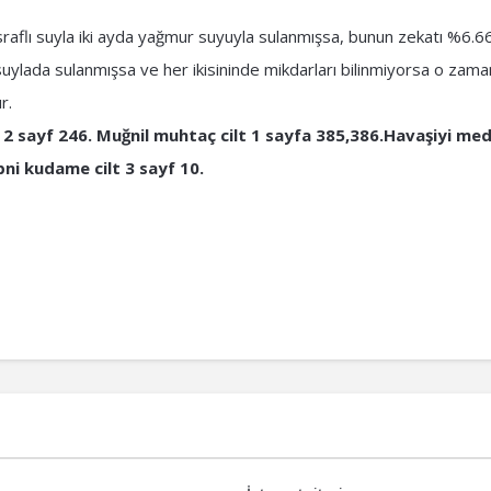
aflı suyla iki ayda yağmur suyuyla sulanmışsa, bunun zekatı %6.66 
i suylada sulanmışsa ve her ikisininde mikdarları bilinmiyorsa o zam
r.
 2 sayf 246. Muğnil muhtaç cilt 1 sayfa 385,386.Havaşiyi med
ibni kudame cilt 3 sayf 10.