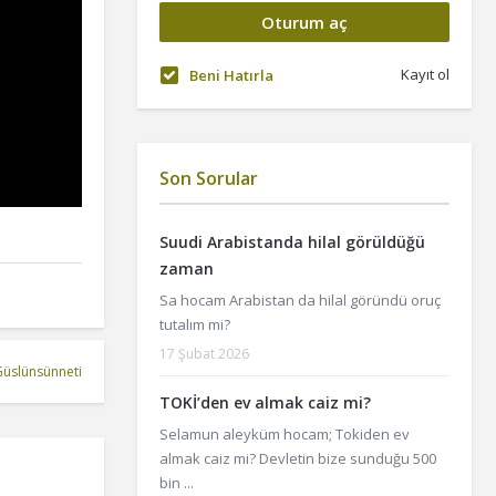
Kayıt ol
Beni Hatırla
Son Sorular
Suudi Arabistanda hilal görüldüğü
zaman
Sa hocam Arabistan da hilal göründü oruç
tutalım mi?
17 Şubat 2026
güslünsünneti
TOKİ’den ev almak caiz mi?
Selamun aleyküm hocam; Tokiden ev
almak caiz mi? Devletin bize sunduğu 500
bin ...