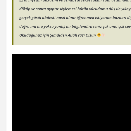
Ez bi niyetım duxazım ve cenabete serxe rakım Yani üstümden 
döküp ve sonra ayıptır söylemesi bütün vücudumu düş ile yık
gerçek güsül abdesti nasıl alınır öğrenmek istiyorum bazıları di
doğru mu mu yoksa yanlış mı bilgilendirirseniz çok ama çok se
Okuduğunuz için Şimdiden Allah razı Olsun