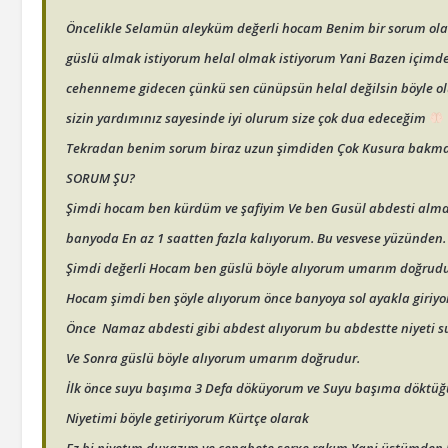
Öncelikle Selamün aleyküm değerli hocam Benim bir sorum olaca
güslü almak istiyorum helal olmak istiyorum Yani Bazen içimde
cehenneme gidecen çünkü sen cünüpsün helal değilsin böyle o
sizin yardımınız sayesinde iyi olurum size çok dua edeceğim
Tekradan benim sorum biraz uzun şimdiden Çok Kusura bakm
SORUM ŞU?
Şimdi hocam ben kürdüm ve şafiyim Ve ben Gusül abdesti almas
banyoda En az 1 saatten fazla kalıyorum. Bu vesvese yüzünden.
Şimdi değerli Hocam ben güslü böyle alıyorum umarım doğrudur
Hocam şimdi ben şöyle alıyorum önce banyoya sol ayakla giriy
Önce Namaz abdesti gibi abdest alıyorum bu abdestte niyeti
Ve Sonra güslü böyle alıyorum umarım doğrudur.
İlk önce suyu başıma 3 Defa döküyorum ve Suyu başıma döktüğü
Niyetimi böyle getiriyorum Kürtçe olarak