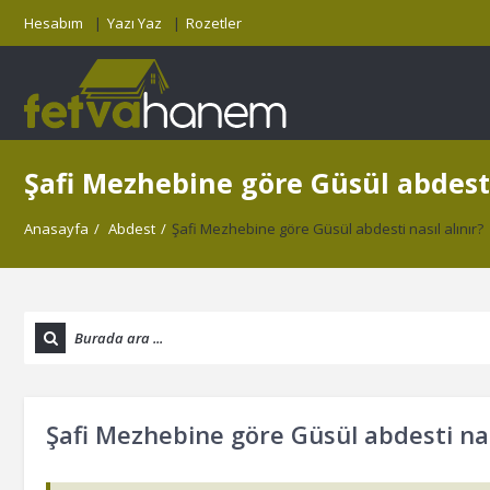
Hesabım
Yazı Yaz
Rozetler
Şafi Mezhebine göre Güsül abdesti 
Anasayfa
/
Abdest
/
Şafi Mezhebine göre Güsül abdesti nasıl alınır?
Şafi Mezhebine göre Güsül abdesti nası