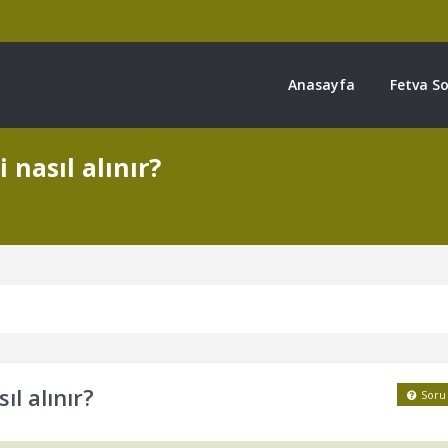
Anasayfa
Fetva So
nasıl alınır?
l alınır?
Soru