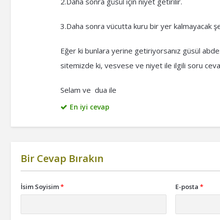
2.Daha sonra güsül için niyet getirilir.
3.Daha sonra vücutta kuru bir yer kalmayacak şe
Eğer ki bunlara yerine getiriyorsanız güsül abd
sitemizde ki, vesvese ve niyet ile ilgili soru cev
Selam ve dua ile
En iyi cevap
Bir Cevap Bırakın
İsim Soyisim
*
E-posta
*