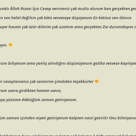
ktı Âllah Rızası İçin Cevap verirseniz çok mutlu olurum ben gerçekten ge
n sen helal değilsin çok kötü vesveseye düşüyorum En kötüsü sen ölünce
luyor hocam çok özür dilerim çok uzattım ama gerçekten Zor durumdayım i
ayın.
ını biliyorum ama yanlış alındığını düşünüyorum galiba vesvese kapılıy
 cevaplarsanız çok sevinirim şimdiden teşekkürler
orum sonra girdikten hemen sonra,
 suyu yüzüme döktüğüm zaman getiriyorum.
m zaman içimden niyeti getiriyorum kalpten nasıl getirilir Onu bilmiyoru