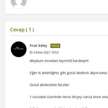
Cevap (
1
)
Fırat keleş
HOCA
6 Ekim 2021 10:53
Aleykum esselam kıymetli kardeşim!
‏Eğer ki anlattığınız gibi güsül abdesti alıyorsanız
Güsül abdestinin farzları
1.vücudun üzerinde necis birşey varsa önce onu