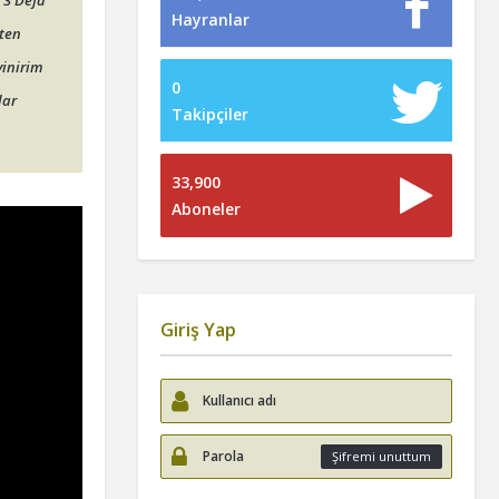
 3 Defa
Hayranlar
ten
vinirim
0
dar
Takipçiler
33,900
Aboneler
Giriş Yap
Şifremi unuttum