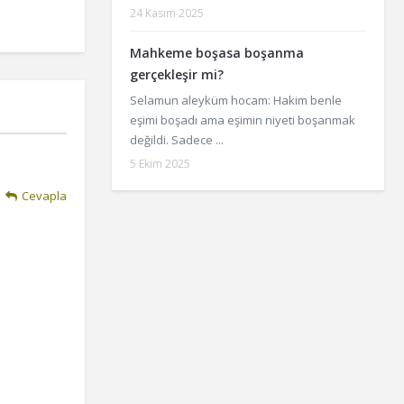
24 Kasım 2025
Mahkeme boşasa boşanma
gerçekleşir mi?
Selamun aleyküm hocam: Hakim benle
eşimi boşadı ama eşimin niyeti boşanmak
değildi. Sadece ...
5 Ekim 2025
Cevapla