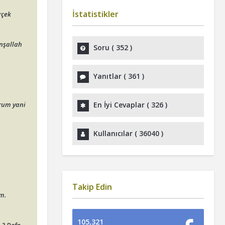
İstatistikler
rçek
nşallah
Soru (
352
)
Yanıtlar (
361
)
orum yani
En İyi Cevaplar (
326
)
Kullanıcılar (
36040
)
Takip Edin
m.
105,321