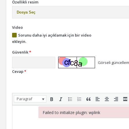
Özellikli resim
Dosya Seç
Video
Sorunu daha iyi açıklamak için bir video
ekleyin.
Güvenlik
*
Görseli güncelleme
Cevap
*
Paragraf
Failed to initialize plugin: wplink
Failed to initialize plugin: wplink