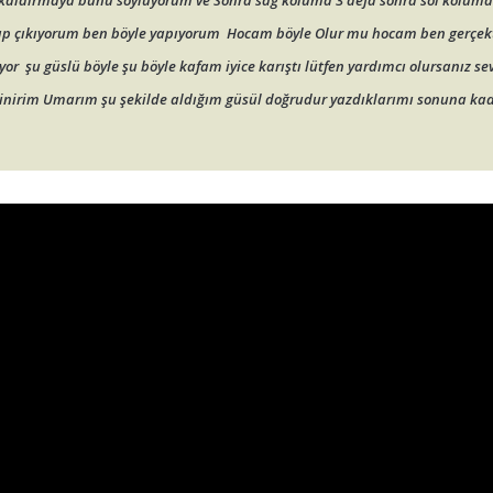
kaldırmaya bunu söylüyorum ve Sonra sağ koluma 3 defa sonra sol koluma
ayıp çıkıyorum ben böyle yapıyorum Hocam böyle Olur mu hocam ben gerçek
yor şu güslü böyle şu böyle kafam iyice karıştı lütfen yardımcı olursanız se
vinirim Umarım şu şekilde aldığım güsül doğrudur yazdıklarımı sonuna ka