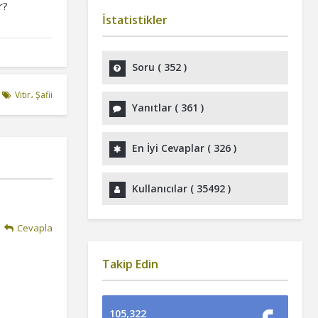
r?
İstatistikler
Soru (
352
)
Vitir، Şafii
Yanıtlar (
361
)
En İyi Cevaplar (
326
)
Kullanıcılar (
35492
)
Cevapla
Takip Edin
105,322