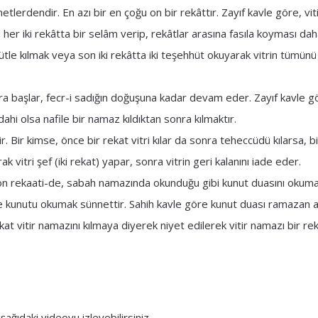
tlerdendir. En azı bir en çoğu on bir rekâttır. Zayıf kavle göre, vi
n her iki rekâtta bir selâm verip, rekâtlar arasına fasıla koyması da
hütle kılmak veya son iki rekâtta iki teşehhüt okuyarak vitrin tümünü 
onra başlar, fecr-i sadığın doğuşuna kadar devam eder. Zayıf kavle gö
ahi olsa nafile bir namaz kıldıktan sonra kılmaktır.
 Bir kimse, önce bir rekat vitri kılar da sonra teheccüdü kılarsa, bi
k vitri şef (iki rekat) yapar, sonra vitrin geri kalanını iade eder.
n son rekaati-de, sabah namazında okunduğu gibi kunut duasını okum
de kunutu okumak sünnettir. Sahih kavle göre kunut duası ramazan a
 vitir namazını kılmaya diyerek niyet edilerek vitir namazı bir rek
şağıdaki videoyu izleyebilirsiniz…