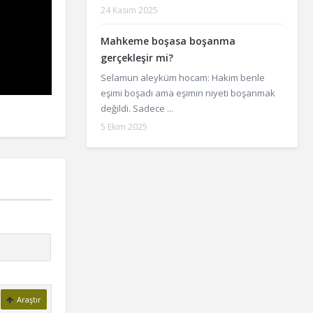
24 Kasım 2025
Mahkeme boşasa boşanma
gerçekleşir mi?
Selamun aleyküm hocam: Hakim benle
eşimi boşadı ama eşimin niyeti boşanmak
değildi. Sadece ...
5 Ekim 2025
Araştır