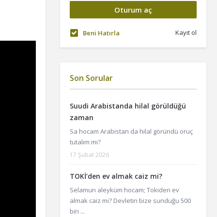
Kayıt ol
Beni Hatırla
Son Sorular
Suudi Arabistanda hilal görüldüğü
zaman
Sa hocam Arabistan da hilal göründü oruç
tutalım mi?
17 Şubat 2026
TOKİ’den ev almak caiz mi?
Selamun aleyküm hocam; Tokiden ev
almak caiz mi? Devletin bize sunduğu 500
bin ...