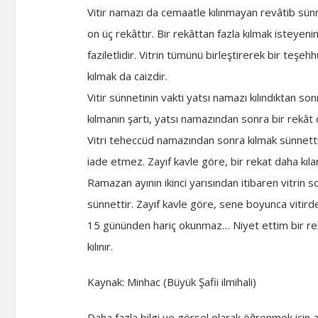
Vitir namazı da cemaatle kılınmayan revâtib sünne
on üç rekâttır. Bir rekâttan fazla kılmak isteyeni
faziletlidir. Vitrin tümünü birleştirerek bir teşeh
kılmak da caizdir.
Vitir sünnetinin vakti yatsı namazı kılındıktan s
kılmanın şartı, yatsı namazından sonra bir rekât d
Vitri teheccüd namazından sonra kılmak sünnettir.
iade etmez. Zayıf kavle göre, bir rekat daha kılara
Ramazan ayının ikinci yarısından itibaren vitri
sünnettir. Zayıf kavle göre, sene boyunca vitir
15 gününden hariç okunmaz… Niyet ettim bir rekat
kılınır.
Kaynak: Minhac (Büyük Şafii ilmihali)
Daha fazla bilgi ve görsel olarak öğrenmek için a