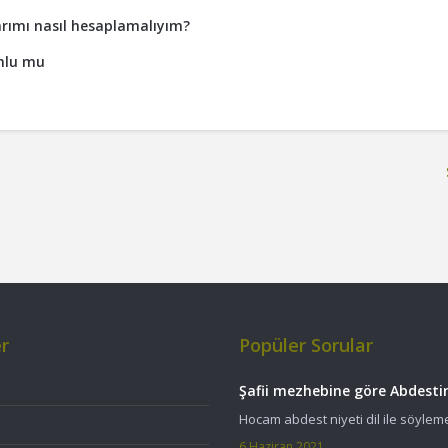
rımı nasıl hesaplamalıyım?
nlu mu
er
Popüler Sorular
Şafii mezhebine göre Abdestin
Hocam abdest niyeti dil ile söyle
6 Haziran 2021