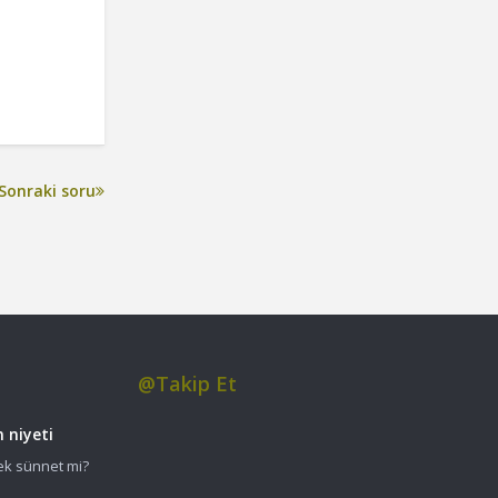
Sonraki soru
@Takip Et
 niyeti
mek sünnet mi?