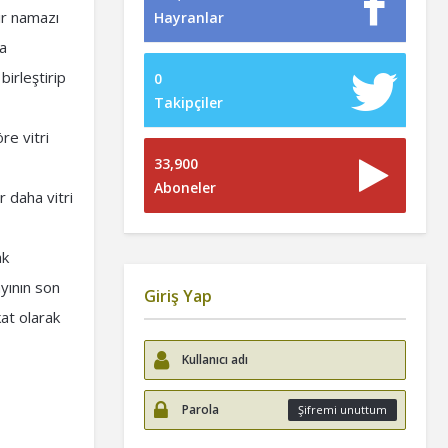
tir namazı
Hayranlar
ha
birleştirip
0
Takipçiler
re vitri
33,900
Aboneler
r daha vitri
ak
yının son
Giriş Yap
at olarak
Şifremi unuttum