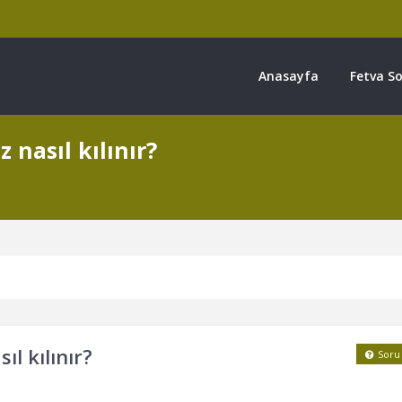
Anasayfa
Fetva So
 nasıl kılınır?
l kılınır?
Soru