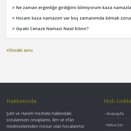
Ne zaman ergenliğe girdiğimi bilmiyorum kaza namazla
Hocam kaza namazım var boş zamanımda kılmak zoru
Gıyabi Cenaze Namazı Nasıl Kılınır?
Önceki soru
Hakkımızda
Hızlı Linkl
Şafii ve Hanefi mezhebi hakkındaki
Anasayfa
sorularınızın cevaplarını, ilim ve irfan
Fetva Sor
medreselerinden mezun olan hocalarımız