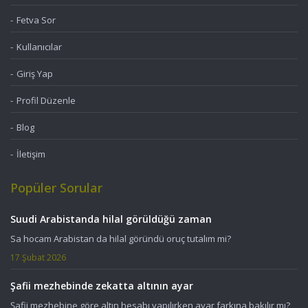
Fetva Sor
Kullanıcılar
Giriş Yap
Profil Düzenle
Blog
İletişim
Popüler Sorular
Suudi Arabistanda hilal görüldüğü zaman
Sa hocam Arabistan da hilal göründü oruç tutalım mi?
17 Şubat 2026
Şafii mezhebinde zekatta altının ayar
Şafii mezhebine göre altın hesabı yapılırken ayar farkına bakılır mı?