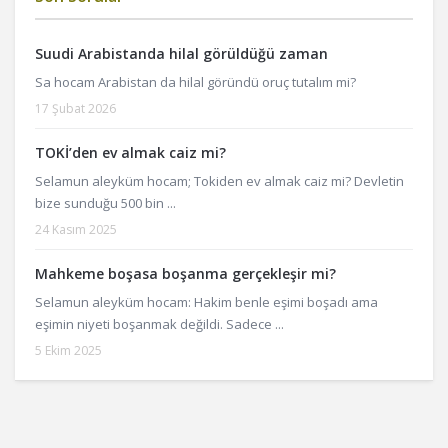
Suudi Arabistanda hilal görüldüğü zaman
Sa hocam Arabistan da hilal göründü oruç tutalım mi?
17 Şubat 2026
TOKİ’den ev almak caiz mi?
Selamun aleyküm hocam; Tokiden ev almak caiz mi? Devletin
bize sunduğu 500 bin ...
24 Kasım 2025
Mahkeme boşasa boşanma gerçekleşir mi?
Selamun aleyküm hocam: Hakim benle eşimi boşadı ama
eşimin niyeti boşanmak değildi. Sadece ...
5 Ekim 2025