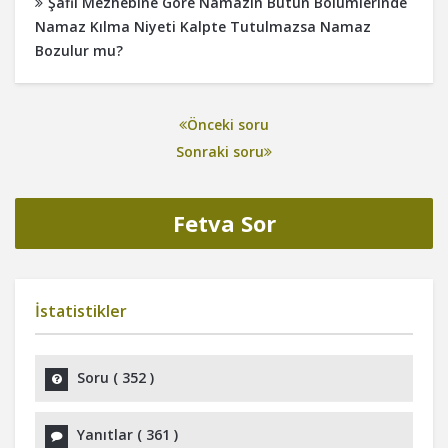
Şafii Mezhebine Göre Namazın Bütün Bölümlerinde
Namaz Kılma Niyeti Kalpte Tutulmazsa Namaz
Bozulur mu?
Önceki soru
Sonraki soru
Fetva Sor
İstatistikler
Soru (
352
)
Yanıtlar (
361
)