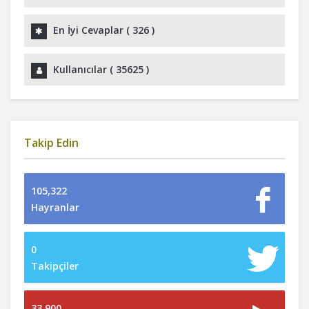
En İyi Cevaplar (
326
)
Kullanıcılar (
35625
)
Takip Edin
105,322
Hayranlar
0
Takipçiler
33,900