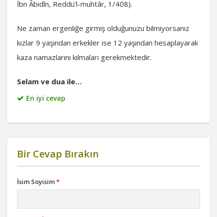
İbn Âbidîn, Reddü’l-muhtâr, 1/408).
Ne zaman ergenliğe girmiş olduğunuzu bilmiyorsanız
kızlar 9 yaşından erkekler ise 12 yaşından hesaplayarak
kaza namazlarını kılmaları gerekmektedir.
Selam ve dua ile…
En iyi cevap
Bir Cevap Bırakın
İsim Soyisim
*