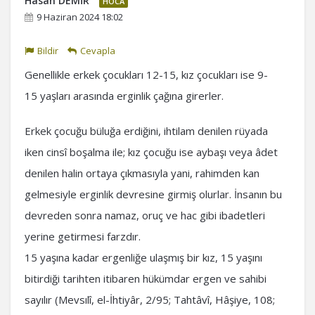
Hasan DEMİR
HOCA
9 Haziran 2024 18:02
Bildir
Cevapla
Genellikle erkek çocukları 12-15, kız çocukları ise 9-
15 yaşları arasında erginlik çağına girerler.
Erkek çocuğu büluğa erdiğini, ihtilam denilen rüyada
iken cinsî boşalma ile; kız çocuğu ise aybaşı veya âdet
denilen halin ortaya çıkmasıyla yani, rahimden kan
gelmesiyle erginlik devresine girmiş olurlar. İnsanın bu
devreden sonra namaz, oruç ve hac gibi ibadetleri
yerine getirmesi farzdır.
15 yaşına kadar ergenliğe ulaşmış bir kız, 15 yaşını
bitirdiği tarihten itibaren hükümdar ergen ve sahibi
sayılır (Mevsılî, el-İhtiyâr, 2/95; Tahtâvî, Hâşiye, 108;