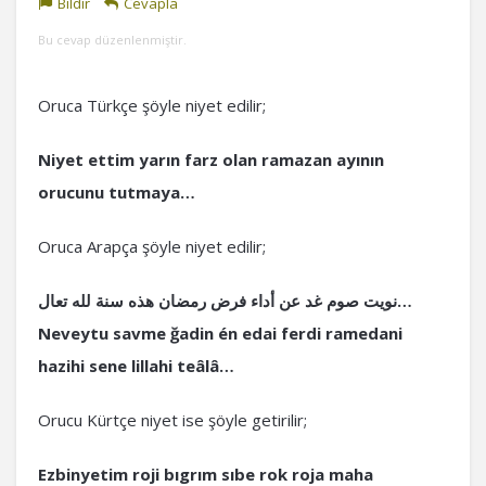
Bildir
Cevapla
Bu cevap düzenlenmiştir.
Oruca Türkçe şöyle niyet edilir;
Niyet ettim yarın farz olan ramazan ayının
orucunu tutmaya…
Oruca Arapça şöyle niyet edilir;
نويت صوم غد عن أداء فرض رمضان هذه سنة لله تعال…
Neveytu savme ğadin én edai ferdi ramedani
hazihi sene lillahi teâlâ…
Orucu Kürtçe niyet ise şöyle getirilir;
Ezbinyetim roji bıgrım sıbe rok roja maha