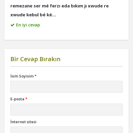
remezane ser mé ferzı eda bıkım jı xwude re
xwude kebul bé ké…
En iyi cevap
Bir Cevap Bırakın
İsim Soyisim
*
E-posta
*
İnternet sitesi