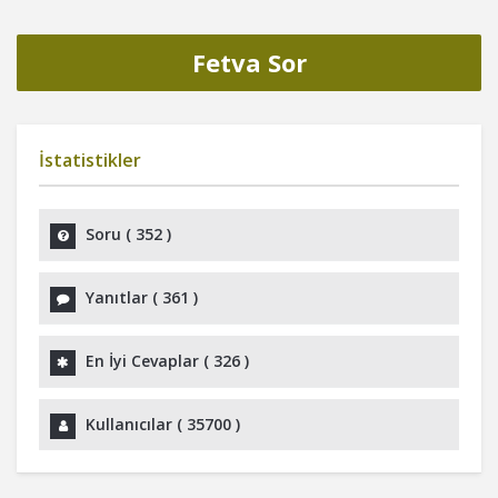
Fetva Sor
İstatistikler
Soru (
352
)
Yanıtlar (
361
)
En İyi Cevaplar (
326
)
Kullanıcılar (
35700
)