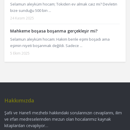
Selamun aleyküm hocam; Tokiden ev almak caiz mi? Devletin
bize sunduğu 500 bin ...
24 Kasım 2025
Mahkeme boşasa boşanma gerçekleşir mi?
Selamun aleyküm hocam: Hakim benle eşimi boşadı ama
eşimin niyeti boşanmak değildi. Sadece ...
5 Ekim 2025
Hakkımızda
Şafii ve Hanefi mezhebi hakkındaki sorularınızın cevaplarını, ilim
ve irfan medreselerinden mezun olan hocalarımız kaynak
kitaplardan cevaplıyor…