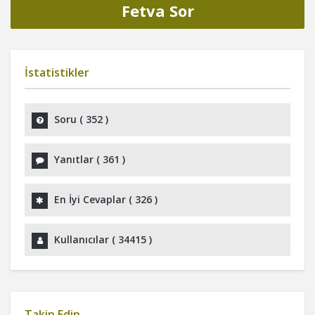
Fetva Sor
İstatistikler
Soru (
352
)
Yanıtlar (
361
)
En İyi Cevaplar (
326
)
Kullanıcılar (
34415
)
Takip Edin