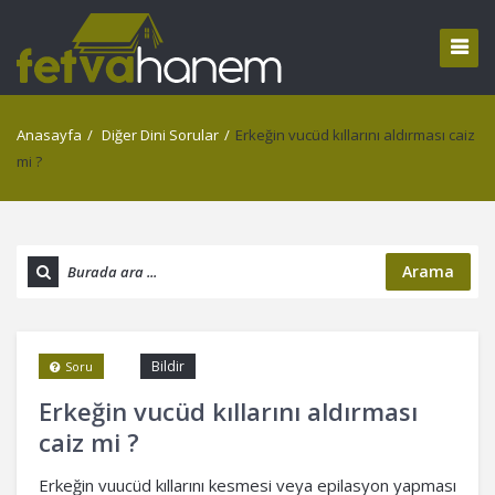
Anasayfa
/
Diğer Dini Sorular
/
Erkeğin vucüd kıllarını aldırması caiz
mi ?
Arama
Bildir
Soru
Erkeğin vucüd kıllarını aldırması
caiz mi ?
Erkeğin vuucüd kıllarını kesmesi veya epilasyon yapması