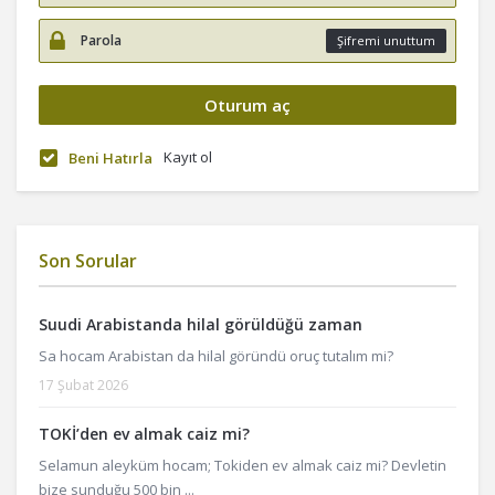
Şifremi unuttum
Kayıt ol
Beni Hatırla
Son Sorular
Suudi Arabistanda hilal görüldüğü zaman
Sa hocam Arabistan da hilal göründü oruç tutalım mi?
17 Şubat 2026
TOKİ’den ev almak caiz mi?
Selamun aleyküm hocam; Tokiden ev almak caiz mi? Devletin
bize sunduğu 500 bin ...