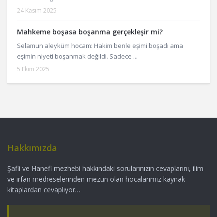
24 Kasım 2025
Mahkeme boşasa boşanma gerçekleşir mi?
Selamun aleyküm hocam: Hakim benle eşimi boşadı ama
eşimin niyeti boşanmak değildi. Sadece ...
5 Ekim 2025
Hakkımızda
Şafii ve Hanefi mezhebi hakkındaki sorularınızın cevaplarını, ilim
ve irfan medreselerinden mezun olan hocalarımız kaynak
kitaplardan cevaplıyor…