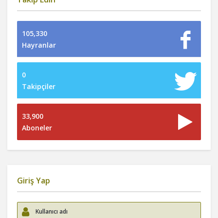
105,330
Hayranlar
0
Takipçiler
33,900
Aboneler
Giriş Yap