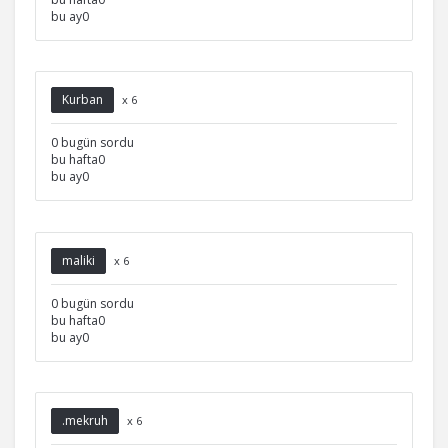
bu ay0
Kurban
x 6
0 bugün sordu
bu hafta0
bu ay0
maliki
x 6
0 bugün sordu
bu hafta0
bu ay0
.mekruh
x 6