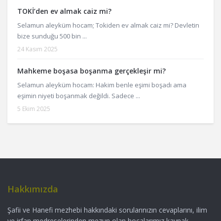
TOKİ’den ev almak caiz mi?
Selamun aleyküm hocam; Tokiden ev almak caiz mi? Devletin
bize sunduğu 500 bin ...
24 Kasım 2025
Mahkeme boşasa boşanma gerçekleşir mi?
Selamun aleyküm hocam: Hakim benle eşimi boşadı ama
eşimin niyeti boşanmak değildi. Sadece ...
5 Ekim 2025
Hakkımızda
Şafii ve Hanefi mezhebi hakkındaki sorularınızın cevaplarını, ilim
ve irfan medreselerinden mezun olan hocalarımız kaynak