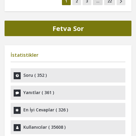
1
2
3
…
22
Fetva Sor
İstatistikler
Soru (
352
)
Yanıtlar (
361
)
En İyi Cevaplar (
326
)
Kullanıcılar (
35608
)