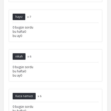
hayız
x 7
0 bugün sordu
bu hafta0
bu ay0
nikah
x 6
0 bugün sordu
bu hafta0
bu ay0
Kaza namazı
x 6
0 bugün sordu
bu hafta0