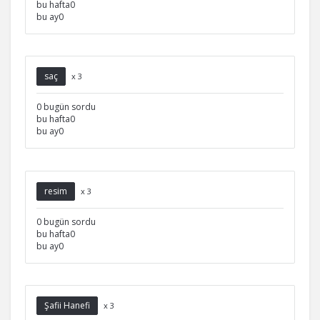
bu hafta0
bu ay0
saç
x 3
0 bugün sordu
bu hafta0
bu ay0
resim
x 3
0 bugün sordu
bu hafta0
bu ay0
Şafii Hanefi
x 3