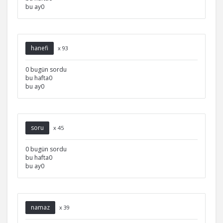
bu ay0
hanefi
x 93
0 bugün sordu
bu hafta0
bu ay0
soru
x 45
0 bugün sordu
bu hafta0
bu ay0
namaz
x 39