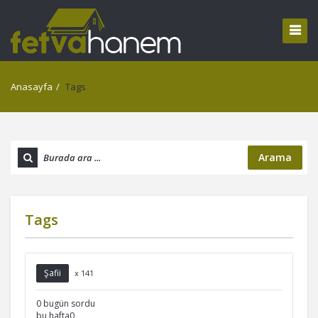
Anasayfa
/
Tags
Arama
Tags
Şafii
x 141
0 bugün sordu
bu hafta0