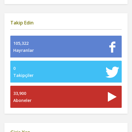
Takip Edin
105,322
Hayranlar
0
Takipçiler
33,900
Aboneler