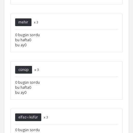
mehir
x 3
0 bugün sordu
bu hafta0
bu ay0
cünüp
x 3
0 bugün sordu
bu hafta0
bu ay0
elfaz-ı küfür
x 3
0 bugün sordu