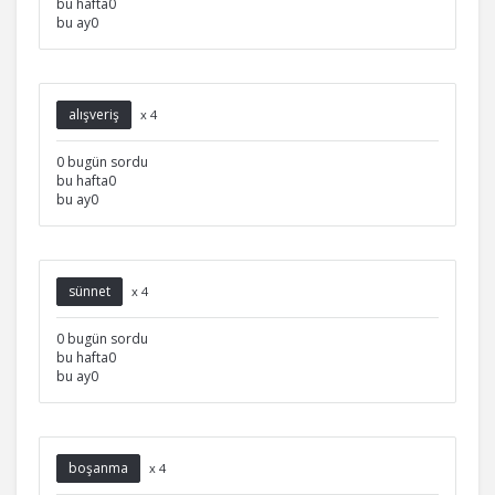
bu hafta0
bu ay0
alışveriş
x 4
0 bugün sordu
bu hafta0
bu ay0
sünnet
x 4
0 bugün sordu
bu hafta0
bu ay0
boşanma
x 4