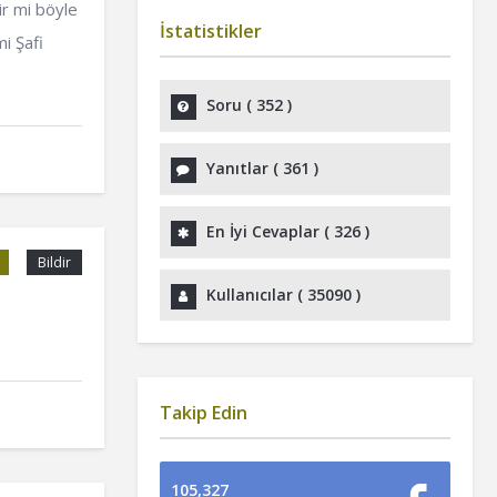
r mi böyle
İstatistikler
mi Şafi
Soru (
352
)
Yanıtlar (
361
)
En İyi Cevaplar (
326
)
Bildir
Kullanıcılar (
35090
)
Takip Edin
105,327