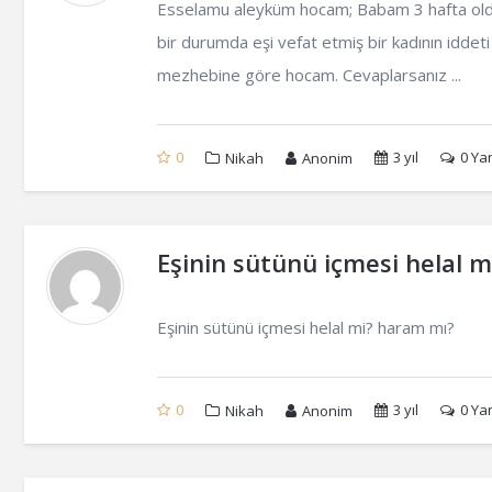
Esselamu aleyküm hocam; Babam 3 hafta oldu 
bir durumda eşi vefat etmiş bir kadının iddeti 
mezhebine göre hocam. Cevaplarsanız ...
0
3 yıl
0
Yan
Nikah
Anonim
Eşinin sütünü içmesi helal m
Eşinin sütünü içmesi helal mi? haram mı?
0
3 yıl
0
Yan
Nikah
Anonim