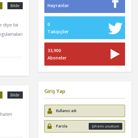
Hayranlar
Bildir
0
 diye bir
Takipçiler
ygulamaları
33,900
Aboneler
Giriş Yap
Bildir
 hatim
Şifremi unuttum