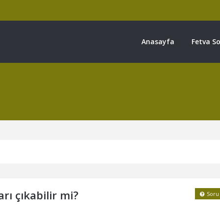
Anasayfa
Fetva So
ı çıkabilir mi?
Soru