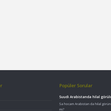
er
Popüler Sorular
Suudi Arabistanda hilal gör
Sa hocam Arabistan da hilal görün
mi?