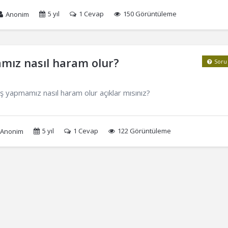
5 yıl
1
Cevap
150 Görüntüleme
Anonim
mız nasıl haram olur?
Soru
 yapmamız nasıl haram olur açıklar mısınız?
5 yıl
1
Cevap
122 Görüntüleme
Anonim