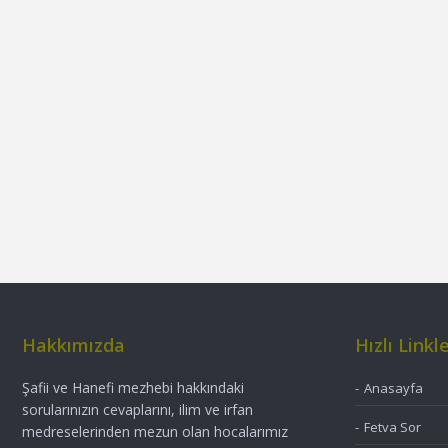
Hakkımızda
Hızlı Linkl
Şafii ve Hanefi mezhebi hakkındaki
Anasayfa
sorularınızın cevaplarını, ilim ve irfan
Fetva Sor
medreselerinden mezun olan hocalarımız