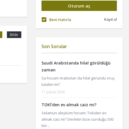
Kayıt ol
Beni Hatırla
Bildir
Son Sorular
Suudi Arabistanda hilal görüldüğü
zaman
Sa hocam Arabistan da hilal göründü oruç
tutalım mi?
17 Şubat 2026
TOKİ’den ev almak caiz mi?
Selamun aleyküm hocam; Tokiden ev
almak caiz mi? Devletin bize sunduğu 500
bin ...