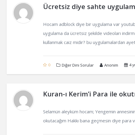
Ücretsiz diye sahte uygulam
Hocam adblock diye bir uygulama var youtube 
uygulama da ücretsiz şekilde videoları indir
kullanmak caiz midir? bu uygulamalardan ayet ti
0
4 yı
Diğer Dini Sorular
Anonim
Kuran-ı Kerim’i Para ile oku
Selamün aleyküm hocam; Yengemin annesinin s
okutacağım Hakkı bana geçmesin diye para v