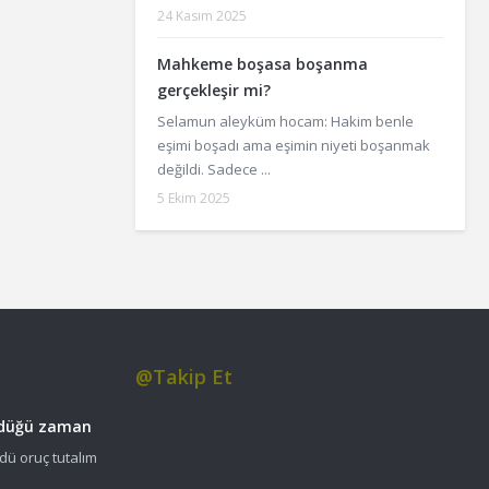
24 Kasım 2025
Mahkeme boşasa boşanma
gerçekleşir mi?
Selamun aleyküm hocam: Hakim benle
eşimi boşadı ama eşimin niyeti boşanmak
değildi. Sadece ...
5 Ekim 2025
@Takip Et
üldüğü zaman
dü oruç tutalım