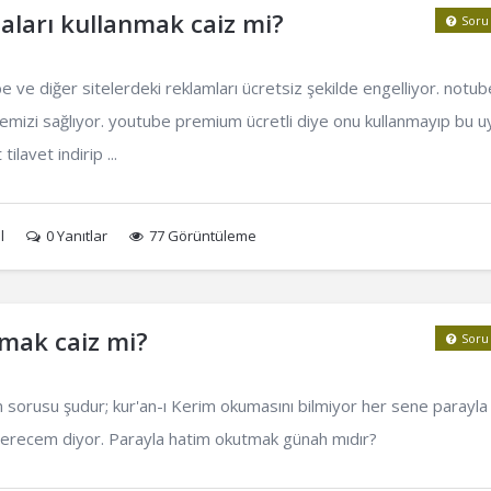
aları kullanmak caiz mi?
Soru
ve diğer sitelerdeki reklamları ücretsiz şekilde engelliyor. notube
memizi sağlıyor. youtube premium ücretli diye onu kullanmayıp bu u
lavet indirip ...
l
0
Yanıtlar
77 Görüntüleme
tmak caiz mi?
Soru
orusu şudur; kur'an-ı Kerim okumasını bilmiyor her sene parayla
erecem diyor. Parayla hatim okutmak günah mıdır?