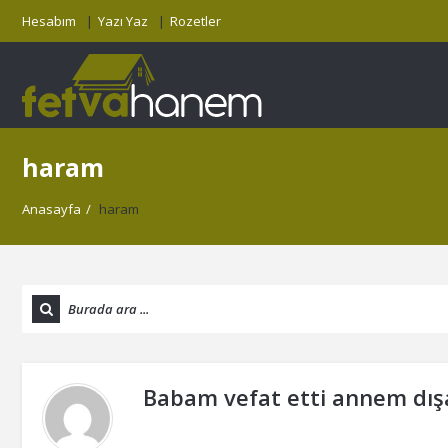
Hesabım
Yazı Yaz
Rozetler
haram
Anasayfa
/
haram
Babam vefat etti annem dışar