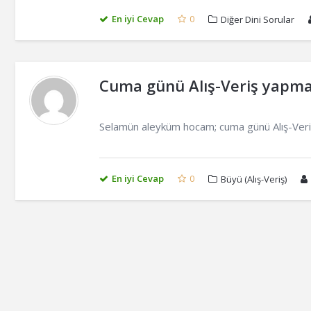
En iyi Cevap
0
Diğer Dini Sorular
Cuma günü Alış-Veriş yapma
Selamün aleyküm hocam; cuma günü Alış-Veriş
En iyi Cevap
0
Büyü (Alış-Veriş)