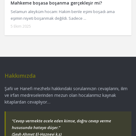
Mahkeme boşasa boşanma gerçekleşir mi?
Selamun aleyküm hocam: Hakim benle eşimi boşadı ama
eşimin niyeti boşanmak değildi. Sadece ...
5 Ekim 2025
Hakkımızda
Şafii ve Hanefi mezhebi hakkındaki sorularınızın cevaplarını, ilim
ve irfan medreselerinden mezun olan hocalarımız kaynak
kitaplardan cevaplıyor…
“Cevap vermekte acele eden kimse, doğru cevap verme
hususunda hataya düşer.”
(Şeyh Ahmet El-Haznevi k.s)