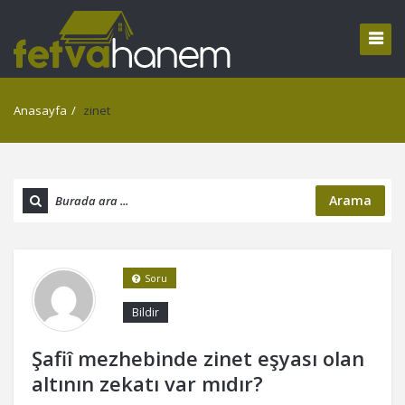
Anasayfa
/
zinet
Arama
Soru
Bildir
Şafiî mezhebinde zinet eşyası olan
altının zekatı var mıdır?