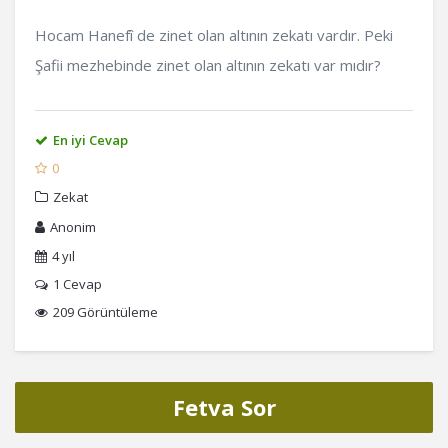
Hocam Hanefî de zinet olan altının zekatı vardır. Peki
Şafii mezhebinde zinet olan altının zekatı var mıdır?
En iyi Cevap
0
Zekat
Anonim
4 yıl
1
Cevap
209 Görüntüleme
Fetva Sor