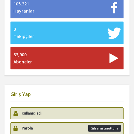
105,321
Hayranlar
0
Takipçiler
33,900
Aboneler
Giriş Yap
Şifremi unuttum