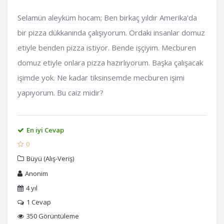
Selamün aleyküm hocam; Ben birkaç yıldır Amerika'da
bir pizza dükkanında çalışıyorum. Ordaki insanlar domuz
etiyle benden pizza istiyor. Bende işçiyim. Mecburen
domuz etiyle onlara pizza hazırlıyorum. Başka çalışacak
işimde yok. Ne kadar tiksinsemde mecburen işimi
yapıyorum. Bu caiz midir?
En iyi Cevap
0
Büyü (Alış-Veriş)
Anonim
4 yıl
1
Cevap
350 Görüntüleme