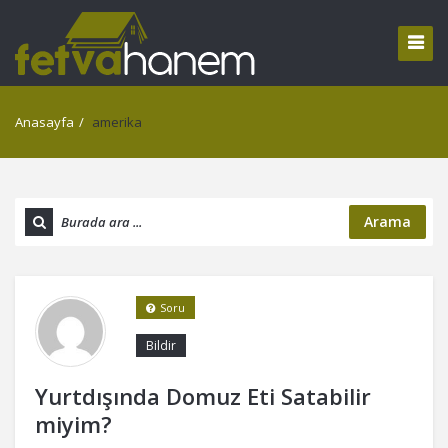
Anasayfa
/
amerika
Arama
Soru
Bildir
Yurtdışında Domuz Eti Satabilir
miyim?