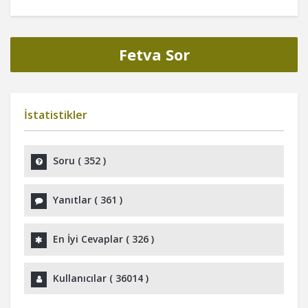
Fetva Sor
İstatistikler
Soru (
352
)
Yanıtlar (
361
)
En İyi Cevaplar (
326
)
Kullanıcılar (
36014
)