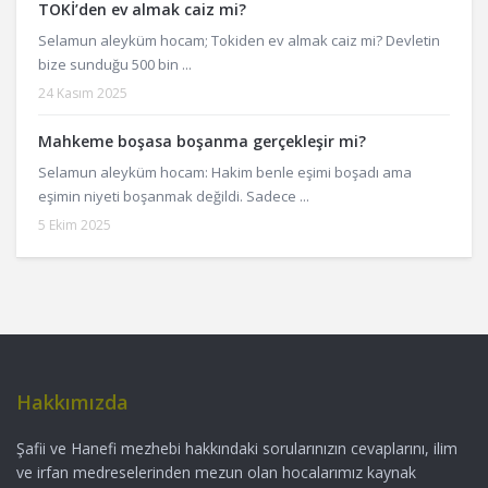
TOKİ’den ev almak caiz mi?
Selamun aleyküm hocam; Tokiden ev almak caiz mi? Devletin
bize sunduğu 500 bin ...
24 Kasım 2025
Mahkeme boşasa boşanma gerçekleşir mi?
Selamun aleyküm hocam: Hakim benle eşimi boşadı ama
eşimin niyeti boşanmak değildi. Sadece ...
5 Ekim 2025
Hakkımızda
Şafii ve Hanefi mezhebi hakkındaki sorularınızın cevaplarını, ilim
ve irfan medreselerinden mezun olan hocalarımız kaynak