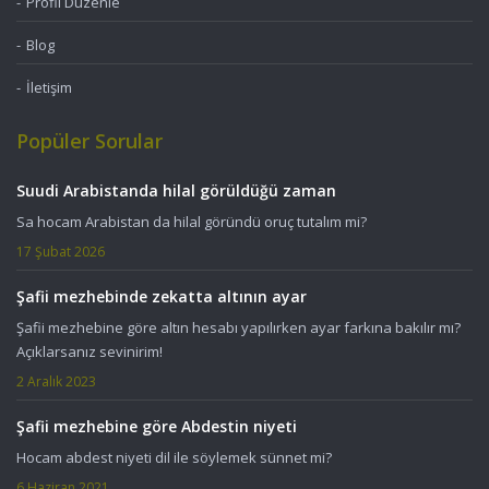
Profil Düzenle
Blog
İletişim
Popüler Sorular
Suudi Arabistanda hilal görüldüğü zaman
Sa hocam Arabistan da hilal göründü oruç tutalım mi?
17 Şubat 2026
Şafii mezhebinde zekatta altının ayar
Şafii mezhebine göre altın hesabı yapılırken ayar farkına bakılır mı?
Açıklarsanız sevinirim!
2 Aralık 2023
Şafii mezhebine göre Abdestin niyeti
Hocam abdest niyeti dil ile söylemek sünnet mi?
6 Haziran 2021