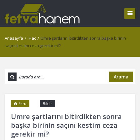
Anasayfa
/
Hac
/
Umre şartlarını bitirdikten sonra başka birinin
saçını kestim ceza gerekir mi?
Arama
Bildir
Soru
Umre şartlarını bitirdikten sonra
başka birinin saçını kestim ceza
gerekir mi?