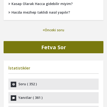
Kasap Olarak Hacca gidebilir miyim?
Hacda mezhep taklidi nasıl yapılır?
Önceki soru
Fetva Sor
İstatistikler
Soru (
352
)
Yanıtlar (
361
)