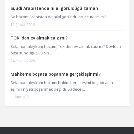
Suudi Arabistanda hilal görüldüğü zaman
Sa hocam Arabistan da hilal göründü oruç tutalım mi?
17 Şubat 2026
TOKİ’den ev almak caiz mi?
Selamun aleyküm hocam; Tokiden ev almak caiz mi? Devletin
bize sunduğu 500 bin ...
24 Kasım 2025
Mahkeme boşasa boşanma gerçekleşir mi?
Selamun aleyküm hocam: Hakim benle eşimi boşadı ama
eşimin niyeti boşanmak değildi. Sadece ...
5 Ekim 2025