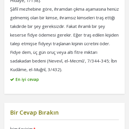
Hidâye, 1/158).
Şâfiî mezhebine göre, ihramdan çıkma aşamasına henüz
gelmemiş olan bir kimse, ihramsız kimseleri traş ettiği
takdirde bir şey gereksizdir. Fakat ihramlı bir şey
keserse fidye ödemesi gerekir. Eğer traş edilen kişiden
talep etmişse fidyeyi traşlanan kişinin ücretini öder.
Fidye dem, üç gün oruç veya altı fitre miktarı
sadakadan bedeni (Nevevî, el-Mecmû’, 7/344-345; İbn
Kudâme, el-Muğnî, 3/432).
En iyi cevap
Bir Cevap Bırakın