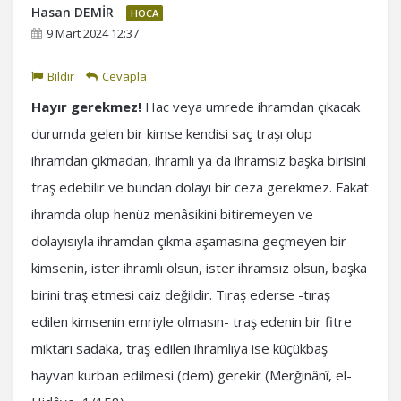
Hasan DEMİR
HOCA
9 Mart 2024 12:37
Bildir
Cevapla
Hayır gerekmez!
Hac veya umrede ihramdan çıkacak
durumda gelen bir kimse kendisi saç traşı olup
ihramdan çıkmadan, ihramlı ya da ihramsız başka birisini
traş edebilir ve bundan dolayı bir ceza gerekmez. Fakat
ihramda olup henüz menâsikini bitiremeyen ve
dolayısıyla ihramdan çıkma aşamasına geçmeyen bir
kimsenin, ister ihramlı olsun, ister ihramsız olsun, başka
birini traş etmesi caiz değildir. Tıraş ederse -tıraş
edilen kimsenin emriyle olmasın- traş edenin bir fitre
miktarı sadaka, traş edilen ihramlıya ise küçükbaş
hayvan kurban edilmesi (dem) gerekir (Merğinânî, el-