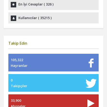
En İyi Cevaplar (
326
)
Kullanıcılar (
35215
)
Takip Edin
105,322
Hayranlar
0
Takipçiler
33,900
Aboneler