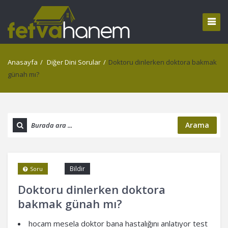
Anasayfa
/
Diğer Dini Sorular
/
Doktoru dinlerken doktora bakmak
günah mı?
Arama
Bildir
Soru
Doktoru dinlerken doktora
bakmak günah mı?
hocam mesela doktor bana hastalığını anlatıyor test