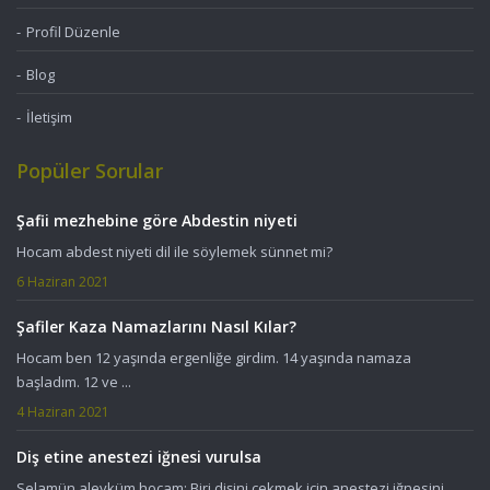
Profil Düzenle
Blog
İletişim
Popüler Sorular
Şafii mezhebine göre Abdestin niyeti
Hocam abdest niyeti dil ile söylemek sünnet mi?
6 Haziran 2021
Şafiler Kaza Namazlarını Nasıl Kılar?
Hocam ben 12 yaşında ergenliğe girdim. 14 yaşında namaza
başladım. 12 ve ...
4 Haziran 2021
Diş etine anestezi iğnesi vurulsa
Selamün aleyküm hocam; Biri dişini çekmek için anestezi iğnesini