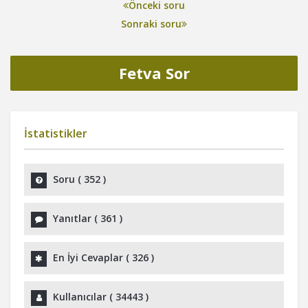
Önceki soru
Sonraki soru
Fetva Sor
İstatistikler
Soru (
352
)
Yanıtlar (
361
)
En İyi Cevaplar (
326
)
Kullanıcılar (
34443
)