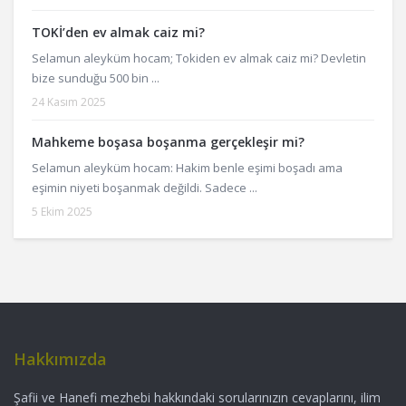
TOKİ’den ev almak caiz mi?
Selamun aleyküm hocam; Tokiden ev almak caiz mi? Devletin
bize sunduğu 500 bin ...
24 Kasım 2025
Mahkeme boşasa boşanma gerçekleşir mi?
Selamun aleyküm hocam: Hakim benle eşimi boşadı ama
eşimin niyeti boşanmak değildi. Sadece ...
5 Ekim 2025
Hakkımızda
Şafii ve Hanefi mezhebi hakkındaki sorularınızın cevaplarını, ilim