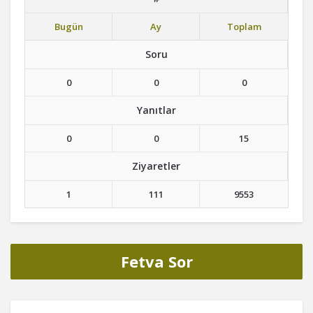
Bugün
Ay
Toplam
Soru
0
0
0
Yanıtlar
0
0
15
Ziyaretler
1
111
9553
Fetva Sor