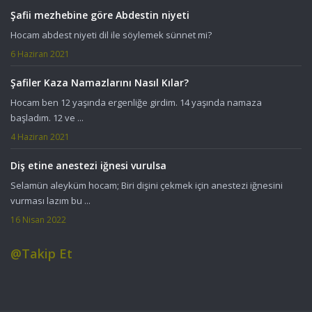
Şafii mezhebine göre Abdestin niyeti
Hocam abdest niyeti dil ile söylemek sünnet mi?
6 Haziran 2021
Şafiler Kaza Namazlarını Nasıl Kılar?
Hocam ben 12 yaşında ergenliğe girdim. 14 yaşında namaza
başladım. 12 ve ...
4 Haziran 2021
Diş etine anestezi iğnesi vurulsa
Selamün aleyküm hocam; Biri dişini çekmek için anestezi iğnesini
vurması lazım bu ...
16 Nisan 2022
@Takip Et