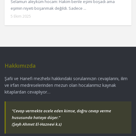
Selamun aleyküm hocam: Hakim benle eşimi boşadı ama
eşimin niyeti boşanmak değildi. Sadece ...
5 Ekim 2025
Hakkımızda
Şafii ve Hanefi mezhebi hakkındaki sorularınızın cevaplarını, ilim
ve irfan medreselerinden mezun olan hocalarımız kaynak
kitaplardan cevaplıyor…
“Cevap vermekte acele eden kimse, doğru cevap verme
hususunda hataya düşer.”
(Şeyh Ahmet El-Haznevi k.s)