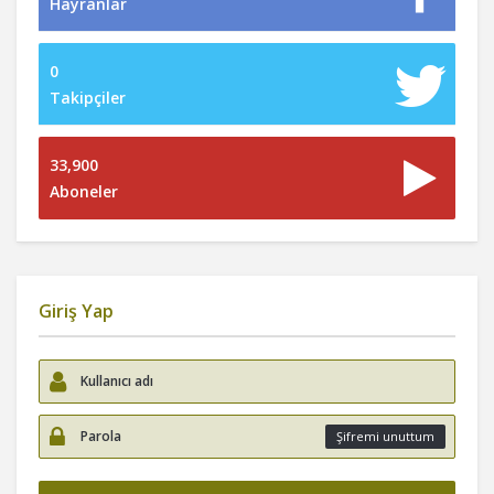
Hayranlar
0
Takipçiler
33,900
Aboneler
Giriş Yap
Şifremi unuttum