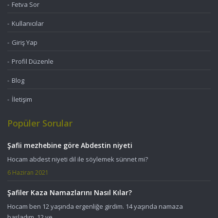
Fetva Sor
Kullanıcılar
Giriş Yap
Profil Düzenle
Blog
İletişim
Popüler Sorular
Şafii mezhebine göre Abdestin niyeti
Hocam abdest niyeti dil ile söylemek sünnet mi?
6 Haziran 2021
Şafiler Kaza Namazlarını Nasıl Kılar?
Hocam ben 12 yaşında ergenliğe girdim. 14 yaşında namaza
başladım. 12 ve ...