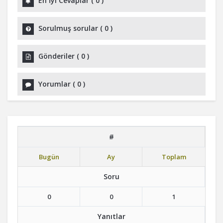
En İyi Cevaplar
(
0
)
Sorulmuş sorular
(
0
)
Gönderiler
(
0
)
Yorumlar
(
0
)
#
Bugün
Ay
Toplam
Soru
0
0
1
Yanıtlar