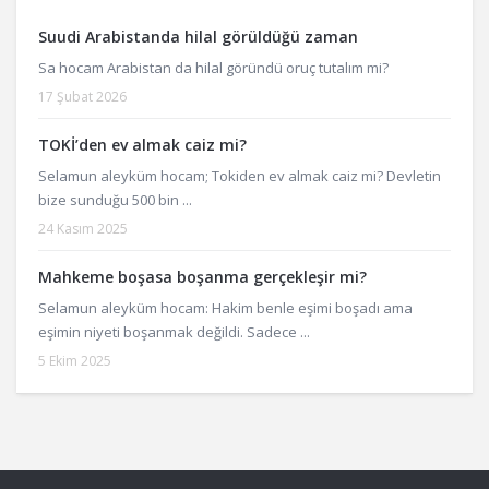
Suudi Arabistanda hilal görüldüğü zaman
Sa hocam Arabistan da hilal göründü oruç tutalım mi?
17 Şubat 2026
TOKİ’den ev almak caiz mi?
Selamun aleyküm hocam; Tokiden ev almak caiz mi? Devletin
bize sunduğu 500 bin ...
24 Kasım 2025
Mahkeme boşasa boşanma gerçekleşir mi?
Selamun aleyküm hocam: Hakim benle eşimi boşadı ama
eşimin niyeti boşanmak değildi. Sadece ...
5 Ekim 2025