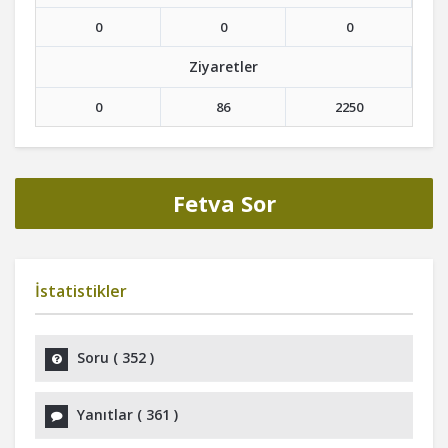
0
0
0
Ziyaretler
0
86
2250
Fetva Sor
İstatistikler
Soru (
352
)
Yanıtlar (
361
)