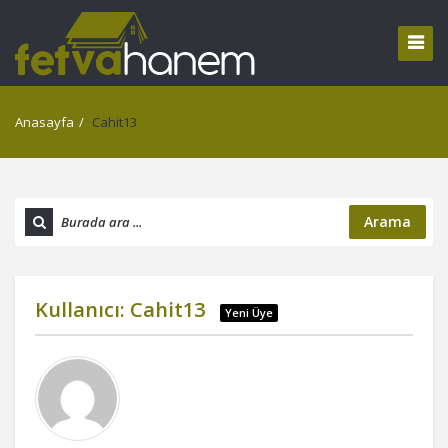
Anasayfa
/
Cahit13
Arama
Kullanıcı:
Cahit13
Yeni Üye