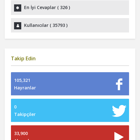
En İyi Cevaplar (
326
)
Kullanıcılar (
35793
)
Takip Edin
105,321
Hayranlar
0
Takipçiler
33,900