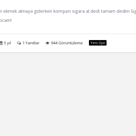
m ekmek almaya giderken komşum sigara al dedi tamam dedim Si
hocam!
5 yıl
1
Yanıtlar
944 Görüntüleme
Yeni Üye