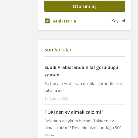
Kayıt ol
Beni Hatırla
Son Sorular
Suudi Arabistanda hilal görüldüğü
zaman
Sa hocam Arabistan da hilal göründü oruç
tutalım mi?
17 Şubat 2026
TOKİ’den ev almak caiz mi?
Selamun aleyküm hocam; Tokiden ev
almak caiz mi? Devletin bize sunduğu 500
bin ...