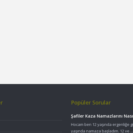
er
Popüler Sorular
Şafiler Kaza Namazlarını Nasıl
Hocam ben 12 yaşında ergenliğe gi
yaşında namaza başladım. 12 ve ...