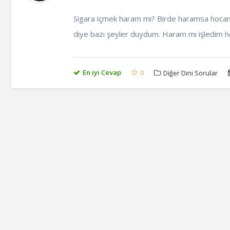
Sigara içmek haram mı? Birde haramsa hoca
diye bazı şeyler duydum. Haram mı işledim 
En iyi Cevap
0
Diğer Dini Sorular