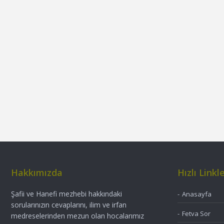
Hakkımızda
Hızlı Linkl
Şafii ve Hanefi mezhebi hakkındaki
Anasayfa
sorularınızın cevaplarını, ilim ve irfan
Fetva Sor
medreselerinden mezun olan hocalarımız