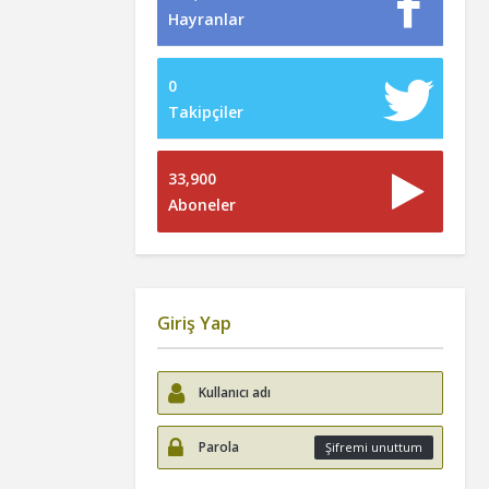
Hayranlar
0
Takipçiler
33,900
Aboneler
Giriş Yap
Şifremi unuttum