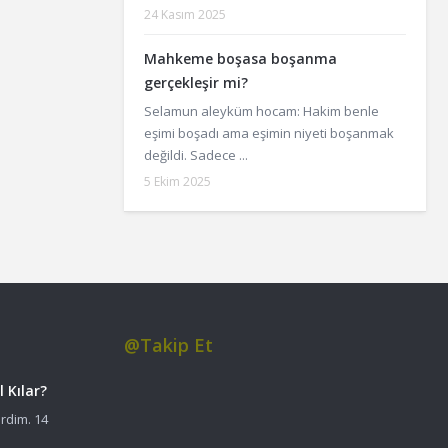
24 Kasım 2025
Mahkeme boşasa boşanma
gerçekleşir mi?
Selamun aleyküm hocam: Hakim benle
eşimi boşadı ama eşimin niyeti boşanmak
değildi. Sadece ...
5 Ekim 2025
@Takip Et
 Kılar?
rdim. 14