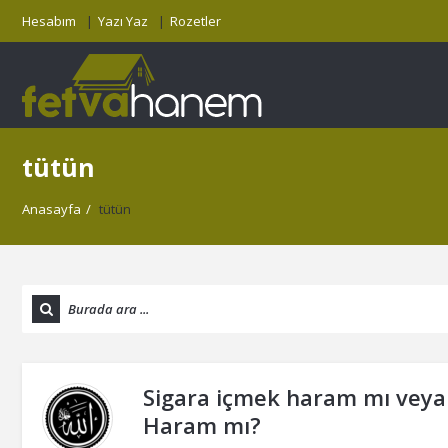
Hesabım
Yazı Yaz
Rozetler
tütün
Anasayfa
/
tütün
Sigara içmek haram mı veya
Haram mı?