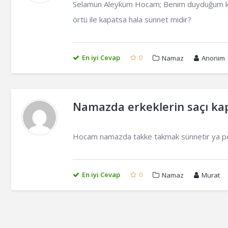
Selamün Aleyküm Hocam; Benim duyduğum kada
örtü ile kapatsa hala sünnet midir?
En iyi Cevap
0
Namaz
Anonim
Namazda erkeklerin saçı ka
Hocam namazda takke takmak sünnetir ya peki 
En iyi Cevap
0
Namaz
Murat