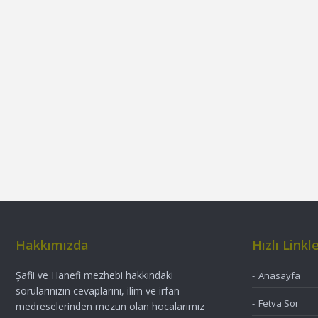
Hakkımızda
Hızlı Linkl
Şafii ve Hanefi mezhebi hakkındaki
Anasayfa
sorularınızın cevaplarını, ilim ve irfan
Fetva Sor
medreselerinden mezun olan hocalarımız