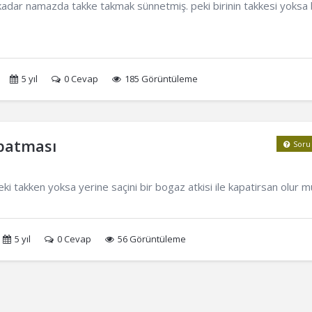
r namazda takke takmak sünnetmiş. peki birinin takkesi yoksa b
5 yıl
0
Cevap
185 Görüntüleme
patması
Soru
takken yoksa yerine saçini bir bogaz atkisi ile kapatirsan olur m
5 yıl
0
Cevap
56 Görüntüleme