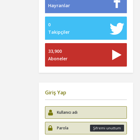
Hayranlar
0
Takipçiler
33,900
Aboneler
Giriş Yap
Şifremi unuttum