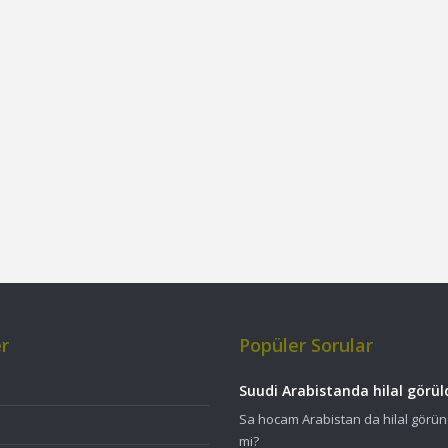
er
Popüler Sorular
Suudi Arabistanda hilal gör
Sa hocam Arabistan da hilal görün
mi?