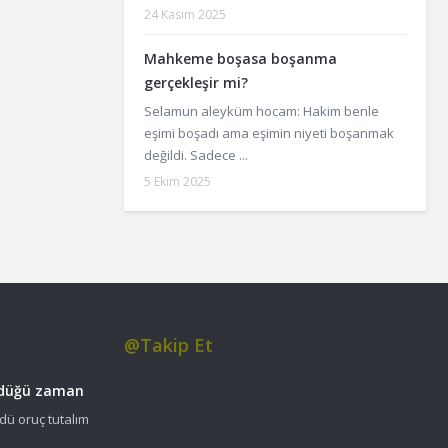
24 Kasım 2025
Mahkeme boşasa boşanma
gerçekleşir mi?
Selamun aleyküm hocam: Hakim benle
eşimi boşadı ama eşimin niyeti boşanmak
değildi. Sadece ...
5 Ekim 2025
@Takip Et
üldüğü zaman
dü oruç tutalım