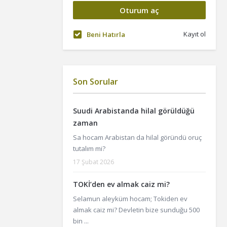
Kayıt ol
Beni Hatırla
Son Sorular
Suudi Arabistanda hilal görüldüğü
zaman
Sa hocam Arabistan da hilal göründü oruç
tutalım mi?
17 Şubat 2026
TOKİ’den ev almak caiz mi?
Selamun aleyküm hocam; Tokiden ev
almak caiz mi? Devletin bize sunduğu 500
bin ...