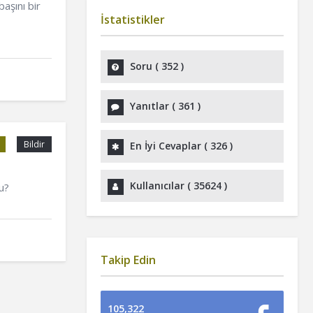
aşını bir
İstatistikler
Soru (
352
)
Yanıtlar (
361
)
Bildir
En İyi Cevaplar (
326
)
Kullanıcılar (
35624
)
u?
Takip Edin
105,322