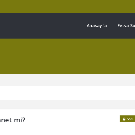
Anasayfa
Fetva So
net mi?
Soru