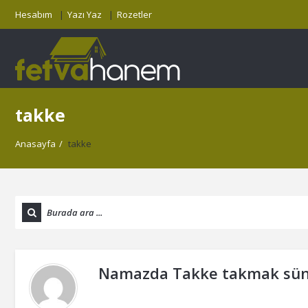
Hesabım
Yazı Yaz
Rozetler
takke
Anasayfa
/
takke
Namazda Takke takmak sün