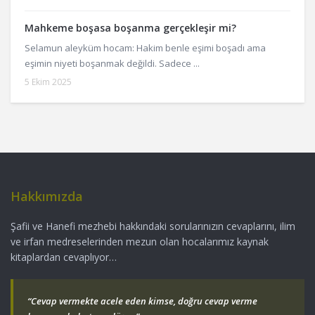
Mahkeme boşasa boşanma gerçekleşir mi?
Selamun aleyküm hocam: Hakim benle eşimi boşadı ama
eşimin niyeti boşanmak değildi. Sadece ...
5 Ekim 2025
Hakkımızda
Şafii ve Hanefi mezhebi hakkındaki sorularınızın cevaplarını, ilim
ve irfan medreselerinden mezun olan hocalarımız kaynak
kitaplardan cevaplıyor…
“Cevap vermekte acele eden kimse, doğru cevap verme