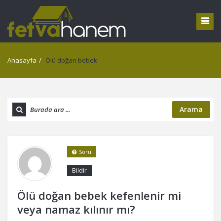
Anasayfa
/
Ölü doğan bebek
Arama
Soru
Bildir
Ölü doğan bebek kefenlenir mi
veya namaz kılınır mı?