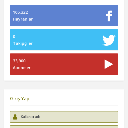
105,322
Hayranlar
0
Takipçiler
33,900
Aboneler
Giriş Yap