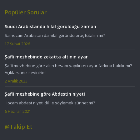
Popüler Sorular
Suudi Arabistanda hilal görüldüğü zaman
Sa hocam Arabistan da hilal göründü oruç tutalım mi?
17 Şubat 2026
Şafii mezhebinde zekatta altının ayar
Şafii mezhebine göre altın hesabı yapılırken ayar farkına bakılır mı?
Açıklarsanız sevinirim!
2 Aralık 2023
Şafii mezhebine göre Abdestin niyeti
Hocam abdest niyeti dil ile söylemek sünnet mi?
6 Haziran 2021
@Takip Et