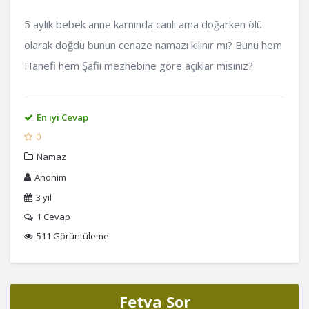
5 aylık bebek anne karnında canlı ama doğarken ölü
olarak doğdu bunun cenaze namazı kılınır mı? Bunu hem
Hanefi hem Şafii mezhebine göre açıklar mısınız?
En iyi Cevap
0
Namaz
Anonim
3 yıl
1
Cevap
511 Görüntüleme
Fetva Sor