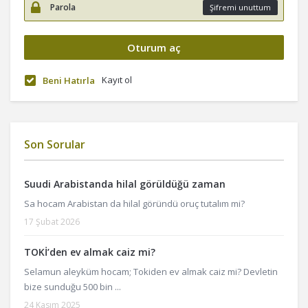
Şifremi unuttum
Kayıt ol
Beni Hatırla
Son Sorular
Suudi Arabistanda hilal görüldüğü zaman
Sa hocam Arabistan da hilal göründü oruç tutalım mi?
17 Şubat 2026
TOKİ’den ev almak caiz mi?
Selamun aleyküm hocam; Tokiden ev almak caiz mi? Devletin
bize sunduğu 500 bin ...
24 Kasım 2025