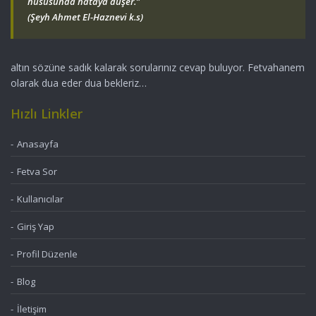
hususunda hataya düşer.”
(Şeyh Ahmet El-Haznevi k.s)
altın sözüne sadık kalarak sorularınız cevap buluyor. Fetvahanem
olarak dua eder dua bekleriz…
Hızlı Linkler
Anasayfa
Fetva Sor
Kullanıcılar
Giriş Yap
Profil Düzenle
Blog
İletişim