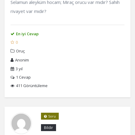
Selamun aleyküm hocam; Miraç orucu var mıdır? Sahih
rivayet var mıdır?
En iyi Cevap
0
Oruç
Anonim
3 yıl
1
Cevap
411 Görüntüleme
Soru
Bildir