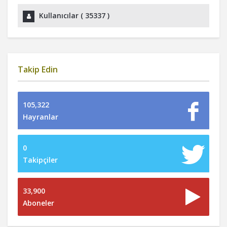
Kullanıcılar (
35337
)
Takip Edin
105,322
Hayranlar
0
Takipçiler
33,900
Aboneler