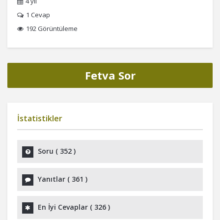
4 yıl
1
Cevap
192 Görüntüleme
Fetva Sor
İstatistikler
Soru (
352
)
Yanıtlar (
361
)
En İyi Cevaplar (
326
)