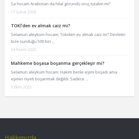
Sa hocam Arabistan da hilal göründü oruç tutalım mi?
17 Şubat 2026
TOKİ’den ev almak caiz mi?
Selamun aleyküm hocam; Tokiden ev almak caiz mi? Devletin
bize sunduğu 500 bin ...
24 Kasım 2025
Mahkeme boşasa boşanma gerçekleşir mi?
Selamun aleyküm hocam: Hakim benle eşimi boşadı ama
eşimin niyeti boşanmak değildi. Sadece ...
5 Ekim 2025
Hakkımızda