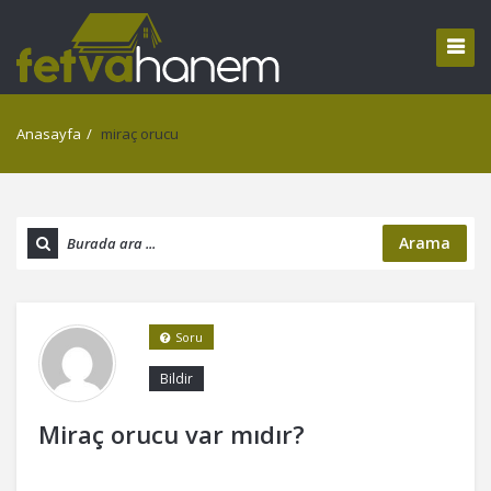
Anasayfa
/
miraç orucu
Arama
Soru
Bildir
Miraç orucu var mıdır?