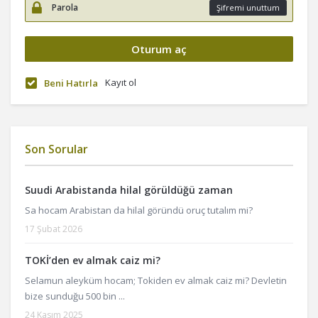
Şifremi unuttum
Kayıt ol
Beni Hatırla
Son Sorular
Suudi Arabistanda hilal görüldüğü zaman
Sa hocam Arabistan da hilal göründü oruç tutalım mi?
17 Şubat 2026
TOKİ’den ev almak caiz mi?
Selamun aleyküm hocam; Tokiden ev almak caiz mi? Devletin
bize sunduğu 500 bin ...
24 Kasım 2025