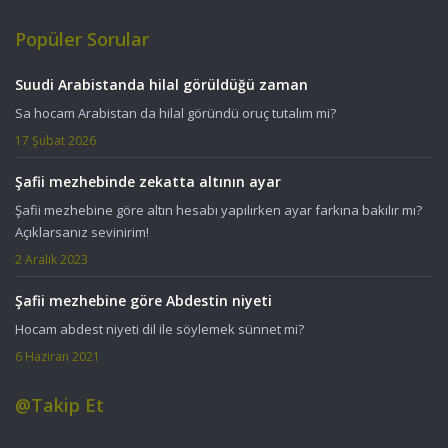
Popüler Sorular
Suudi Arabistanda hilal görüldüğü zaman
Sa hocam Arabistan da hilal göründü oruç tutalım mi?
17 Şubat 2026
Şafii mezhebinde zekatta altının ayar
Şafii mezhebine göre altın hesabı yapılırken ayar farkına bakılır mı?
Açıklarsanız sevinirim!
2 Aralık 2023
Şafii mezhebine göre Abdestin niyeti
Hocam abdest niyeti dil ile söylemek sünnet mi?
6 Haziran 2021
@Takip Et