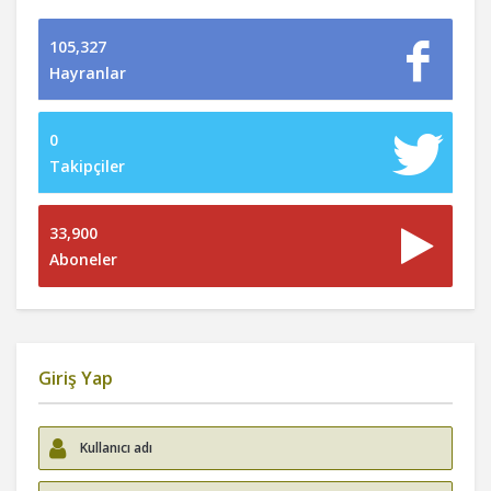
105,327
Hayranlar
0
Takipçiler
33,900
Aboneler
Giriş Yap