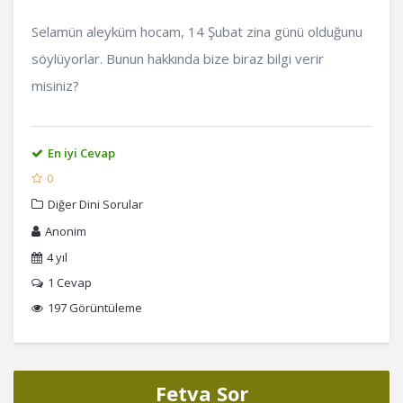
Selamün aleyküm hocam, 14 Şubat zina günü olduğunu
söylüyorlar. Bunun hakkında bize biraz bilgi verir
misiniz?
En iyi Cevap
0
Diğer Dini Sorular
Anonim
4 yıl
1
Cevap
197 Görüntüleme
Fetva Sor