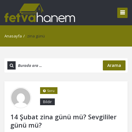
Anasayfa
/
zina günü
Arama
Soru
Bildir
14 Şubat zina günü mü? Sevgililer
günü mü?