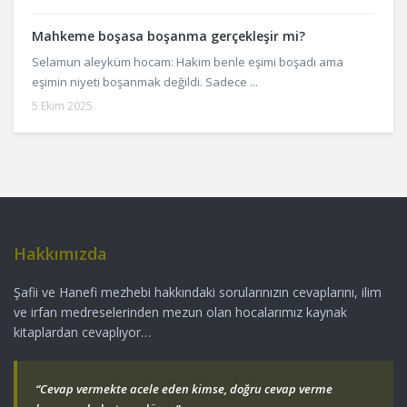
Mahkeme boşasa boşanma gerçekleşir mi?
Selamun aleyküm hocam: Hakim benle eşimi boşadı ama
eşimin niyeti boşanmak değildi. Sadece ...
5 Ekim 2025
Hakkımızda
Şafii ve Hanefi mezhebi hakkındaki sorularınızın cevaplarını, ilim
ve irfan medreselerinden mezun olan hocalarımız kaynak
kitaplardan cevaplıyor…
“Cevap vermekte acele eden kimse, doğru cevap verme